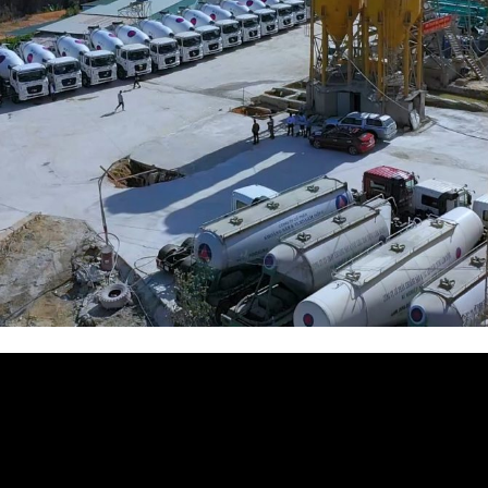
nh
i
deo