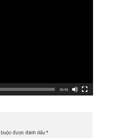
00:59
t buộc được đánh dấu
*