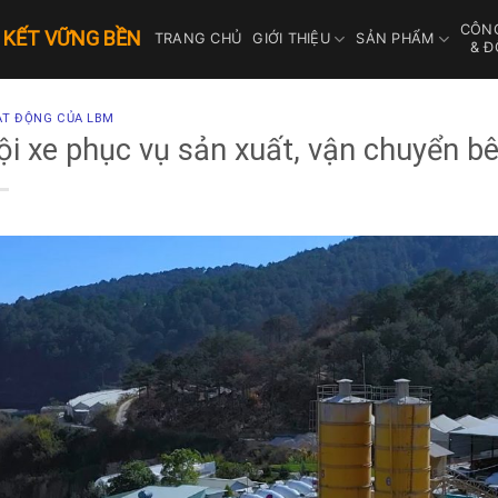
CÔNG
N KẾT VỮNG BỀN
TRANG CHỦ
GIỚI THIỆU
SẢN PHẨM
& Đ
T ĐỘNG CỦA LBM
ội xe phục vụ sản xuất, vận chuyển b