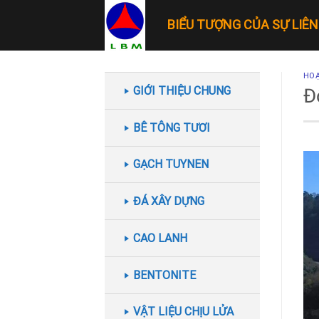
Skip
BIỂU TƯỢNG CỦA SỰ LIÊ
to
content
HOẠ
GIỚI THIỆU CHUNG
Đ
BÊ TÔNG TƯƠI
GẠCH TUYNEN
ĐÁ XÂY DỰNG
CAO LANH
BENTONITE
VẬT LIỆU CHỊU LỬA