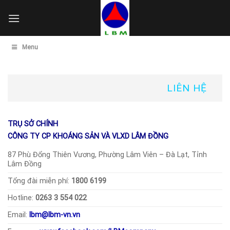
Skip
to
content
Menu
LIÊN HỆ
TRỤ SỞ CHÍNH
CÔNG TY CP KHOÁNG SẢN VÀ VLXD LÂM ĐỒNG
87 Phù Đổng Thiên Vương, Phường Lâm Viên – Đà Lạt, Tỉnh
Lâm Đồng
Tổng đài miễn phí:
1800 6199
Hotline:
0263 3 554 022
Email:
lbm@lbm-vn.vn